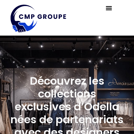
Découvrez les
collections
exclusives d’Odella
nées de partenariats
avec des designers